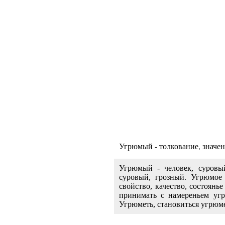
Угрюмый - толкование, значен
Угрюмый
- человек, суровы
суровый, грозный. Угрюмое 
свойство, качество, состоянь
принимать с намереньем угрю
Угрюметь, становиться угрюм