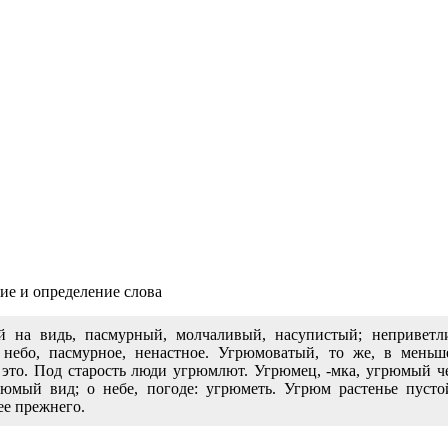
ие и определение слова
й на видь, пасмурный, молчаливый, насупистый; неприветл
небо, пасмурное, ненастное. Угрюмоватый, то же, в меньшей
е это. Под старость люди угрюмлют. Угрюмец, -мка, угрюмый ч
мый вид; о небе, погоде: угрюметь. Угрюм растенье пустой т
ее прежнего.