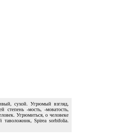
ивый, сухой. Угрюмый взгляд,
 степень -мость, -моватость,
еловек. Угрюмиться, о человеке
аволожник, Spirea sorbifolia.