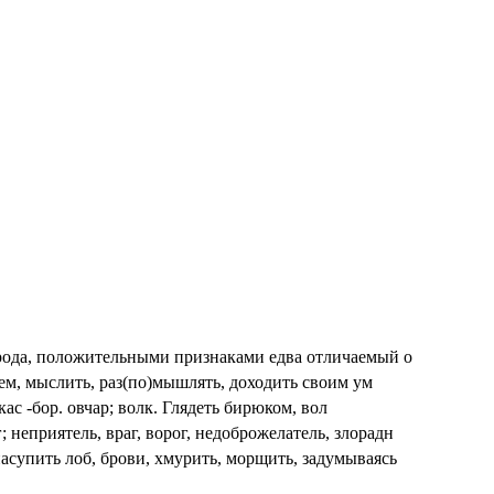
рода, положительными признаками едва отличаемый о
ем, мыслить, раз(по)мышлять, доходить своим ум
кас -бор. овчар; волк. Глядеть бирюком, вол
 неприятель, враг, ворог, недоброжелатель, злорадн
насупить лоб, брови, хмурить, морщить, задумываясь