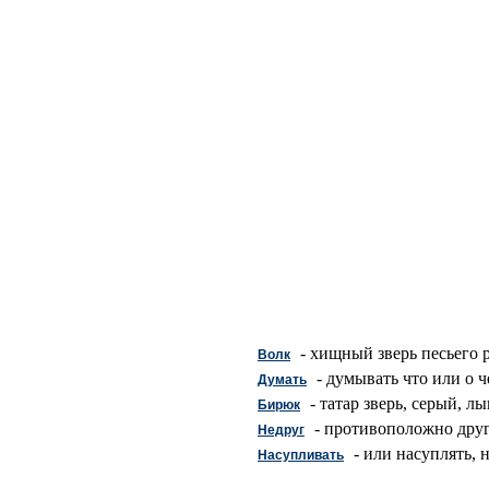
- хищный зверь песьего 
Волк
- думывать что или о ч
Думать
- татар зверь, серый, лы
Бирюк
- противоположно друг;
Недруг
- или насуплять, 
Насупливать