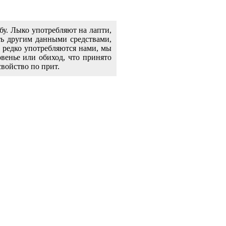
ебу. Лыко употребляют на лапти,
ить другим данными средствами,
и редко употребляются нами, мы
овенье или обиход, что принято
свойство по прит.