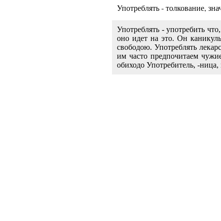
Употреблять - толкование, зна
Употреблять
- употребить что,
оно идет на это. Он каникул
свободою. Употреблять лекарс
им часто предпочитаем чужие
обиходо Употребитель, -ница, п