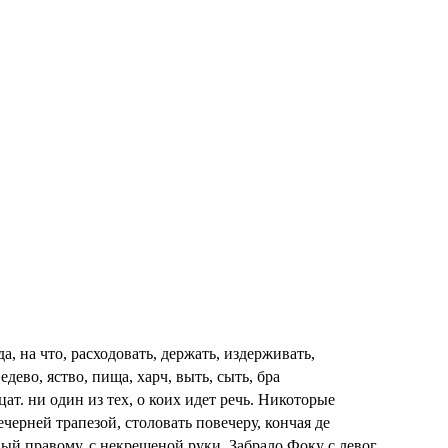
да, на что, расходовать, держать, издерживать,
 едево, яство, пища, харч, выть, сыть, бра
ат. ни один из тех, о коих идет речь. Никоторые
вечерней трапезой, столовать повечеру, кончая де
й правому, с некрещеной руки. Забрало Фоку с левог