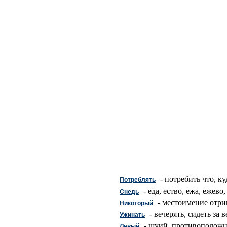
- потребить что, ку
Потреблять
- еда, ество, ежа, ежево,
Снедь
- местоимение отриц
Никоторый
- вечерять, сидеть за 
Ужинать
- шуий, противоположны
Левый