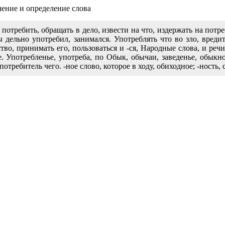
чение и определение слова
 потребить, обращать в дело, извести на что, издержать на потр
ы дельно употребил, занимался. Употреблять что во зло, вред
тво, принимать его, пользоваться и -ся, Народные слова, и реч
. Употребленье, употреба, по Обык, обычаи, заведенье, обыкн
отребитель чего. -ное слово, которое в ходу, обиходное; -ность, 