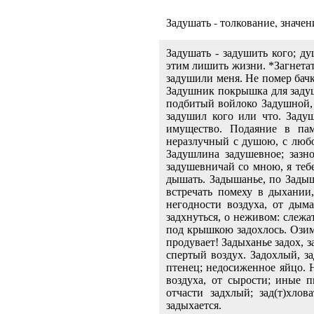
Задушать - толкование, значен
Задушать
- задушить кого; ду
этим лишить жизни. *Загнетат
задушили меня. Не помер бачка
Задушник покрышка для задуше
подбитый войлоко Задушной,
задушил кого или что. Задуш
имущество. Подаяние в па
неразлучный с душою, с любо
Задушлина задушевное; зазн
задушевничай со мною, я тебе
дышать. Задышанье, по Задыша
встречать помеху в дыхании
негодности воздуха, от дыма
задхнуться, о неживом: слежа
под крышкою задохлось. Озимь
продувает! Задыханье задох, з
спертый воздух. Задохлый, 
птенец; недосиженное яйцо. Н
воздуха, от сырости; иные пи
отчасти задхлый; зад(т)хлов
задыхается.