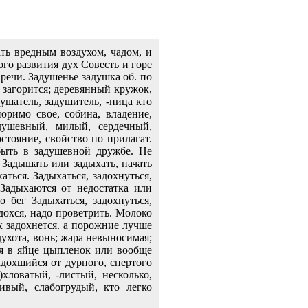
ть вредным воздухом, чадом, и
го развития дух Совесть и горе
 речи. Задушенье задушка об. по
 загорится; деревянный кружок,
шатель, задушитель, -ница кто
оримо свое, собина, владение,
душевный, милый, сердечный,
тояние, свойство по прилагат.
быть в задушевной дружбе. Не
 Задышать или задыхать, начать
аться. Задыхаться, задохнуться,
Задыхаются от недостатка или
 бег Задыхаться, задохнуться,
адохся, надо проветрить. Молоко
х задохнется. а порожние лучше
 духота, вонь; жара невыносимая;
ся в яйце цыпленок или вообще
адохшийся от дурного, спертого
)хловатый, -листый, несколько,
ливый, слабогрудый, кто легко