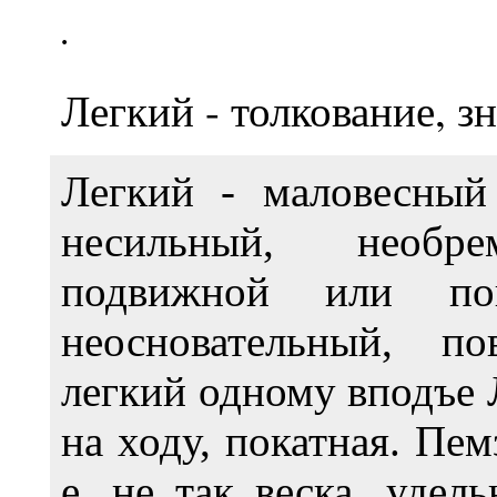
.
Легкий - толкование, з
Легкий
- маловесный 
несильный, необре
подвижной или пов
неосновательный, п
легкий одному вподъе Л
на ходу, покатная. Пем
е. не так веска, удел