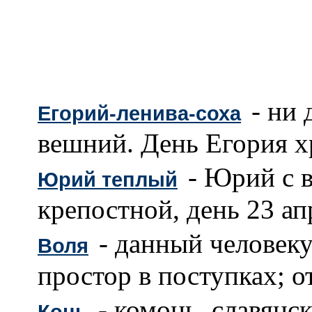
- ни 
Егорий-ленива-соха
вешний. День Егория х
- Юрий с в
Юрий теплый
крепостной, день 23 ап
- данный человеку
Воля
простор в поступках; о
- комонь, славянск
Конь